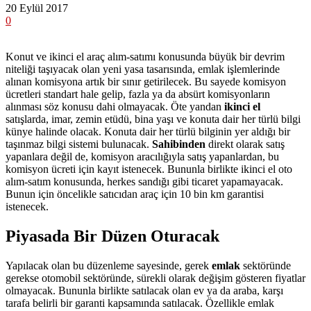
20 Eylül 2017
0
Konut ve ikinci el araç alım-satımı konusunda büyük bir devrim
niteliği taşıyacak olan yeni yasa tasarısında, emlak işlemlerinde
alınan komisyona artık bir sınır getirilecek. Bu sayede komisyon
ücretleri standart hale gelip, fazla ya da absürt komisyonların
alınması söz konusu dahi olmayacak. Öte yandan
ikinci el
satışlarda, imar, zemin etüdü, bina yaşı ve konuta dair her türlü bilgi
künye halinde olacak. Konuta dair her türlü bilginin yer aldığı bir
taşınmaz bilgi sistemi bulunacak.
Sahibinden
direkt olarak satış
yapanlara değil de, komisyon aracılığıyla satış yapanlardan, bu
komisyon ücreti için kayıt istenecek. Bununla birlikte ikinci el oto
alım-satım konusunda, herkes sandığı gibi ticaret yapamayacak.
Bunun için öncelikle satıcıdan araç için 10 bin km garantisi
istenecek.
Piyasada Bir Düzen Oturacak
Yapılacak olan bu düzenleme sayesinde, gerek
emlak
sektöründe
gerekse otomobil sektöründe, sürekli olarak değişim gösteren fiyatlar
olmayacak. Bununla birlikte satılacak olan ev ya da araba, karşı
tarafa belirli bir garanti kapsamında satılacak. Özellikle emlak