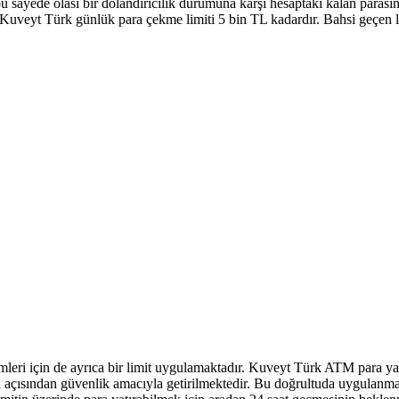
bu sayede olası bir dolandırıcılık durumuna karşı hesaptaki kalan parası
Kuveyt Türk günlük para çekme limiti 5 bin TL kadardır. Bahsi geçen 
emleri için de ayrıca bir limit uygulamaktadır. Kuveyt Türk ATM para ya
a açısından güvenlik amacıyla getirilmektedir. Bu doğrultuda uygulan