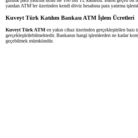
günlük para yatırma limiti ise 100 bin TL kadardır. Bahsi geçen bu 
yandan ATM’ler üzerinden kendi döviz hesabına para yatırma işlemin
Kuveyt Türk Katılım Bankası ATM İşlem Ücretleri
Kuveyt Türk ATM
en yakın cihaz üzerinden gerçekleştirilen bazı iş
gerçekleştirilebilmektedir. Bankanın hangi işlemlerden ne kadar komi
geçebilmek mümkündür.