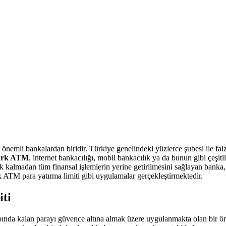
 önemli bankalardan biridir. Türkiye genelindeki yüzlerce şubesi ile fai
ürk ATM
, internet bankacılığı, mobil bankacılık ya da bunun gibi çeşit
k kalmadan tüm finansal işlemlerin yerine getirilmesini sağlayan banka,
TM para yatırma limiti gibi uygulamalar gerçekleştirmektedir.
ti
bında kalan parayı güvence altına almak üzere uygulanmakta olan bir önl