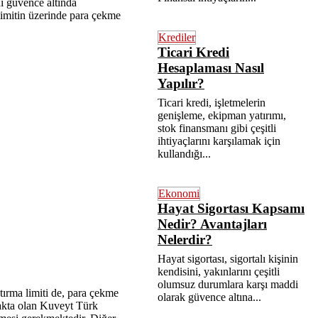
nı güvence altında
limitin üzerinde para çekme
Krediler
Ticari Kredi
Hesaplaması Nasıl
Yapılır?
Ticari kredi, işletmelerin
genişleme, ekipman yatırımı,
stok finansmanı gibi çeşitli
ihtiyaçlarını karşılamak için
kullandığı...
Ekonomi
Hayat Sigortası Kapsamı
Nedir? Avantajları
Nelerdir?
Hayat sigortası, sigortalı kişinin
kendisini, yakınlarını çeşitli
olumsuz durumlara karşı maddi
tırma limiti de, para çekme
olarak güvence altına...
makta olan Kuveyt Türk