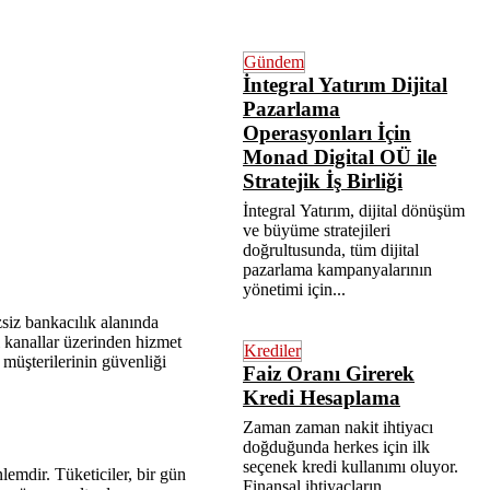
Gündem
İntegral Yatırım Dijital
Pazarlama
Operasyonları İçin
Monad Digital OÜ ile
Stratejik İş Birliği
İntegral Yatırım, dijital dönüşüm
ve büyüme stratejileri
doğrultusunda, tüm dijital
pazarlama kampanyalarının
yönetimi için...
zsiz bankacılık alanında
li kanallar üzerinden hizmet
Krediler
 müşterilerinin güvenliği
Faiz Oranı Girerek
Kredi Hesaplama
Zaman zaman nakit ihtiyacı
doğduğunda herkes için ilk
seçenek kredi kullanımı oluyor.
emdir. Tüketiciler, bir gün
Finansal ihtiyaçların...