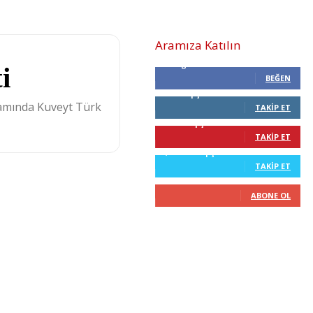
Aramıza Katılın
0
Beğenenler
i
BEĞEN
0
Takipçiler
samında Kuveyt Türk
TAKIP ET
68
Takipçiler
TAKIP ET
2,210
Takipçiler
TAKIP ET
0
Abone
ABONE OL