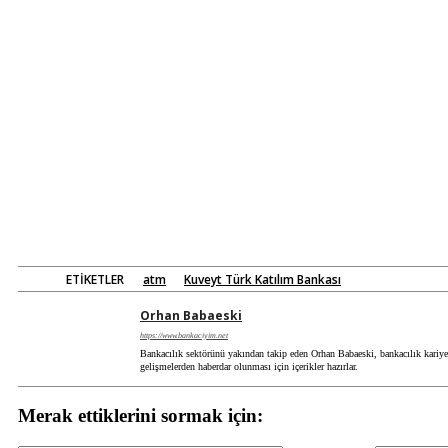
ETIKETLER
atm
Kuveyt Türk Katılım Bankası
Orhan Babaeski
https://www.bankaciyim.net
Bankacılık sektörünü yakından takip eden Orhan Babaeski, bankacılık kariyeri
gelişmelerden haberdar olunması için içerikler hazırlar.
Merak ettiklerini sormak için: