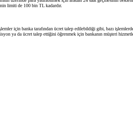
limitin üzerinde para yatırabilmek için aradan 24 saat geçmesinin bekle
in limiti de 100 bin TL kadardır.
lemler için banka tarafından ücret talep edilebildiği gibi, bazı işlemlerd
syon ya da ücret talep ettiğini öğrenmek için bankanın müşteri hizmetler