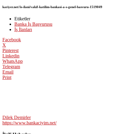
kariyer.net//is-ilani/vakif-katilim-bankasi-a-s-genel-basvuru-1519049
Etiketler
Banka İş Başvurusu
İş İlanları
Facebook
X
Pinterest
Linkedin
WhatsApp
Telegram
Email
Print
Dilek Demirler
https://www.bankaciyim.net/