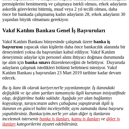
prensiplerini benimsemiş ve çalışmaya istekli olması, erkek adayların
askerlik görevlerini bitirmiş, muaf veya 2 yıl tecilli olması, daha
önce bir bankada çalışmamış kadın adayların 28, erkek adayların 30
yaşından büyük olmaması gerekiyor.
Vakıf Katılım Bankası Genel İş Başvuruları
Vakıf Katılım Bankası bünyesinde çalışmak üzere
banka iş
başvurusu
yapacak olan kişilerin daha önce bankacılık alanında bir
deneyimleri yoksa da başvuruları kabul ediliyor. Vakıf Katılım
deneyimsiz adaylar için personel alımı ihtiyacı doğması durumunda
işe alım için
banka sınavı
düzenleneceğini de belirtiyor. Duyuruda
adayların çalışmak istedikleri bölümü belirtmesi isteniyor. Vakıf
Katılım Bankası ş başvuruları 23 Mart 2019 tarihine kadar devam
edecek.
Bu iş ilanı ilk olarak kariyer.net’te yayınlanmıştır. İş ilanındaki
değişiklik ve işe alım şartları tamamıyla ilgili kurumun inisiyatifinde
olup, değiştirilme hakkı saklıdır. Aşağıda yer alan bağlantıyı
kopyalayıp, tarayıcınızın adres çubuğuna yapıştırarak ilgili iş
ilanının en güncel halini inceleyebilir, aynı zamanda ilana başvuru
yapabilirsiniz. Bankaciyim.net’te yer alan diğer iş ilanlarını
incelemek isterseniz
banka iş ilanları
,
kamu iş ilanları
ve
diğer iş
ilanları
kategorilerini ziyaret edebilirsiniz.