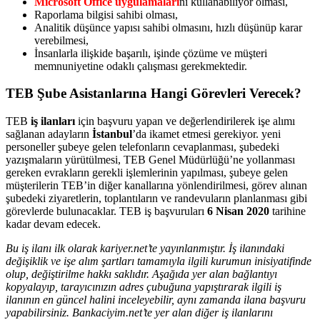
Microsoft Office uygulamaları
nı kullanabiliyor olması,
Raporlama bilgisi sahibi olması,
Analitik düşünce yapısı sahibi olmasını, hızlı düşünüp karar
verebilmesi,
İnsanlarla ilişkide başarılı, işinde çözüme ve müşteri
memnuniyetine odaklı çalışması gerekmektedir.
TEB Şube Asistanlarına Hangi Görevleri Verecek?
TEB
iş ilanları
için başvuru yapan ve değerlendirilerek işe alımı
sağlanan adayların
İstanbul
’da ikamet etmesi gerekiyor. yeni
personeller şubeye gelen telefonların cevaplanması, şubedeki
yazışmaların yürütülmesi, TEB Genel Müdürlüğü’ne yollanması
gereken evrakların gerekli işlemlerinin yapılması, şubeye gelen
müşterilerin TEB’in diğer kanallarına yönlendirilmesi, görev alınan
şubedeki ziyaretlerin, toplantıların ve randevuların planlanması gibi
görevlerde bulunacaklar. TEB iş başvuruları
6 Nisan 2020
tarihine
kadar devam edecek.
Bu iş ilanı ilk olarak kariyer.net’te yayınlanmıştır. İş ilanındaki
değişiklik ve işe alım şartları tamamıyla ilgili kurumun inisiyatifinde
olup, değiştirilme hakkı saklıdır. Aşağıda yer alan bağlantıyı
kopyalayıp, tarayıcınızın adres çubuğuna yapıştırarak ilgili iş
ilanının en güncel halini inceleyebilir, aynı zamanda ilana başvuru
yapabilirsiniz. Bankaciyim.net’te yer alan diğer iş ilanlarını