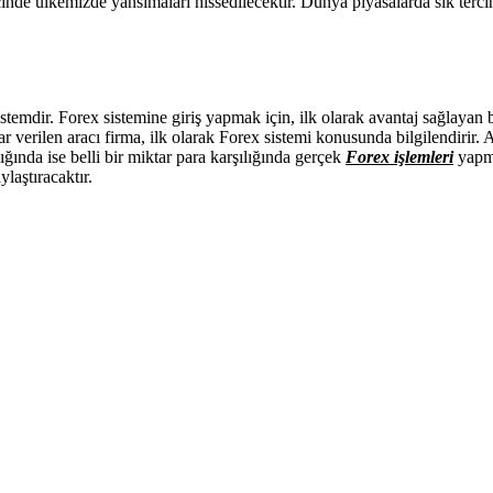
inde ülkemizde yansımaları hissedilecektir. Dünya piyasalarda sık terci
stemdir. Forex sistemine giriş yapmak için, ilk olarak avantaj sağlayan b
rar verilen aracı firma, ilk olarak Forex sistemi konusunda bilgilendirir
ğında ise belli bir miktar para karşılığında gerçek
Forex işlemleri
yapm
ylaştıracaktır.