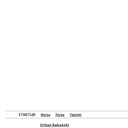
ETIKETLER
Borsa
forex
Yatırım
Orhan Babaeski