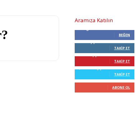
Aramıza Katılın
0
Beğenenler
r?
BEĞEN
0
Takipçiler
TAKIP ET
68
Takipçiler
TAKIP ET
2,210
Takipçiler
TAKIP ET
0
Abone
ABONE OL