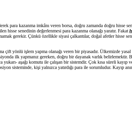
ederek para kazanma imkânı veren borsa, doğru zamanda doğru hisse sen
dilen hisse senedinin değerlenmesi para kazanma olanağı yaratır. Fakat
h
mak gerekir. Çünkü özellikle siyasi çalkantılar, doğal afetler hisse se
a çift yönlü işlem yapma olanağı veren bir piyasadır. Ülkemizde yasal
 opsiyonda ilk yapmanız gereken, doğru bir dayanak varlık belirlemektir. B
yukarı- aşağı komutu ile çalışan bir sistemdir. Çok kısa süreli kayıp v
opsiyon sisteminde, kişi yalnızca yatırdığı para ile sorumludur. Kayıp anı