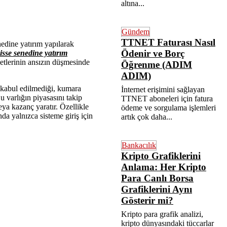
altına...
Gündem
TTNET Faturası Nasıl
edine yatırım yapılarak
Ödenir ve Borç
isse senedine yatırım
netlerinin ansızın düşmesinde
Öğrenme (ADIM
ADIM)
 kabul edilmediği, kumara
İnternet erişimini sağlayan
u varlığın piyasasını takip
TTNET aboneleri için fatura
eya kazanç yaratır. Özellikle
ödeme ve sorgulama işlemleri
nda yalnızca sisteme giriş için
artık çok daha...
Bankacılık
Kripto Grafiklerini
Anlama: Her Kripto
Para Canlı Borsa
Grafiklerini Aynı
Gösterir mi?
Kripto para grafik analizi,
kripto dünyasındaki tüccarlar