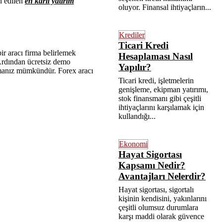
h edilen
en karlı yatırım
oluyor. Finansal ihtiyaçların...
Krediler
Ticari Kredi
ir aracı firma belirlemek
Hesaplaması Nasıl
. Ardından ücretsiz demo
Yapılır?
anız mümkündür. Forex aracı
Ticari kredi, işletmelerin
genişleme, ekipman yatırımı,
stok finansmanı gibi çeşitli
ihtiyaçlarını karşılamak için
kullandığı...
Ekonomi
Hayat Sigortası
Kapsamı Nedir?
Avantajları Nelerdir?
Hayat sigortası, sigortalı
kişinin kendisini, yakınlarını
çeşitli olumsuz durumlara
karşı maddi olarak güvence