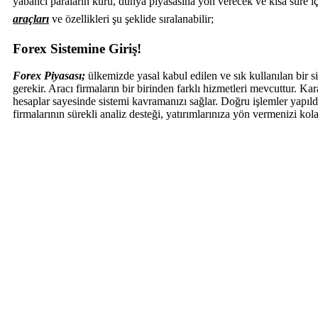
yabancı paraların kuru, dünya piyasasına yön verecek ve kısa süre iç
araçları
ve özellikleri şu şeklide sıralanabilir;
Forex Sistemine Giriş!
Forex Piyasası;
ülkemizde yasal kabul edilen ve sık kullanılan bir si
gerekir. Aracı firmaların bir birinden farklı hizmetleri mevcuttur. Ka
hesaplar sayesinde sistemi kavramanızı sağlar. Doğru işlemler yapıldı
firmalarının sürekli analiz desteği, yatırımlarınıza yön vermenizi kola