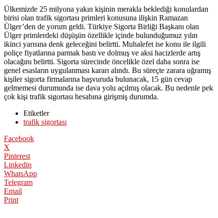
Ülkemizde 25 milyona yakın kişinin merakla beklediği konulardan
birisi olan trafik sigortası primleri konusuna ilişkin Ramazan
Ülger’den de yorum geldi. Türkiye Sigorta Birliği Başkanı olan
Ülger primlerdeki düşüşün özellikle içinde bulunduğumuz yılın
ikinci yarısına denk geleceğini belirtti. Muhalefet ise konu ile ilgili
poliçe fiyatlarına parmak bastı ve dolmuş ve aksi hacizlerde artış
olacağını belirtti. Sigorta sürecinde öncelikle özel daha sonra ise
genel esasların uygulanması kararı alındı. Bu süreçte zarara uğramış
kişiler sigorta firmalarına başvuruda bulunacak, 15 gün cevap
gelmemesi durumunda ise dava yolu açılmış olacak. Bu nedenle pek
çok kişi trafik sigortası hesabına girişmiş durumda.
Etiketler
trafik sigortası
Facebook
X
Pinterest
Linkedin
WhatsApp
Telegram
Email
Print