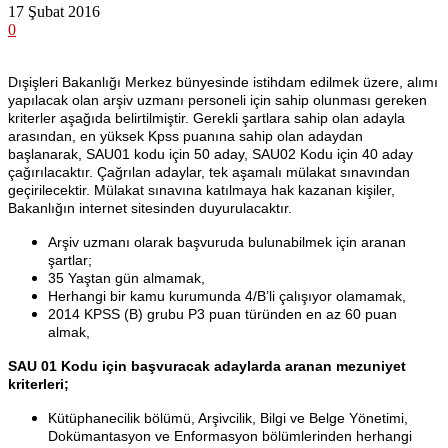
17 Şubat 2016
0
Dışişleri Bakanlığı Merkez bünyesinde istihdam edilmek üzere, alımı
yapılacak olan arşiv uzmanı personeli için sahip olunması gereken
kriterler aşağıda belirtilmiştir. Gerekli şartlara sahip olan adayla
arasından, en yüksek Kpss puanına sahip olan adaydan
başlanarak, SAU01 kodu için 50 aday, SAU02 Kodu için 40 aday
çağırılacaktır. Çağrılan adaylar, tek aşamalı mülakat sınavından
geçirilecektir. Mülakat sınavına katılmaya hak kazanan kişiler,
Bakanlığın internet sitesinden duyurulacaktır.
Arşiv uzmanı olarak başvuruda bulunabilmek için aranan
şartlar;
35 Yaştan gün almamak,
Herhangi bir kamu kurumunda 4/B’li çalışıyor olamamak,
2014 KPSS (B) grubu P3 puan türünden en az 60 puan
almak,
SAU 01 Kodu için başvuracak adaylarda aranan mezuniyet
kriterleri;
Kütüphanecilik bölümü, Arşivcilik, Bilgi ve Belge Yönetimi,
Dokümantasyon ve Enformasyon bölümlerinden herhangi