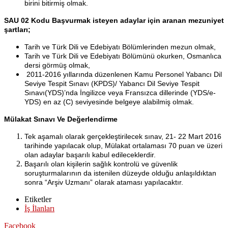
birini bitirmiş olmak.
SAU 02 Kodu Başvurmak isteyen adaylar için aranan mezuniyet
şartları;
Tarih ve Türk Dili ve Edebiyatı Bölümlerinden mezun olmak,
Tarih ve Türk Dili ve Edebiyatı Bölümünü okurken, Osmanlıca
dersi görmüş olmak,
2011-2016 yıllarında düzenlenen Kamu Personel Yabancı Dil
Seviye Tespit Sınavı (KPDS)/ Yabancı Dil Seviye Tespit
Sınavı(YDS)’nda İngilizce veya Fransızca dillerinde (YDS/e-
YDS) en az (C) seviyesinde belgeye alabilmiş olmak.
Mülakat Sınavı Ve Değerlendirme
Tek aşamalı olarak gerçekleştirilecek sınav, 21- 22 Mart 2016
tarihinde yapılacak olup, Mülakat ortalaması 70 puan ve üzeri
olan adaylar başarılı kabul edileceklerdir.
Başarılı olan kişilerin sağlık kontrolü ve güvenlik
soruşturmalarının da istenilen düzeyde olduğu anlaşıldıktan
sonra “Arşiv Uzmanı” olarak ataması yapılacaktır.
Etiketler
İş İlanları
Facebook