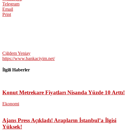
Telegram
Email
Print
Çiğdem Yeniay
https://www.bankaciyim.net/
İlgili Haberler
Konut Metrekare Fiyatları Nisanda Yüzde 10 Arttı!
Ekonomi
Ajans Press Açıkladı! Arapların İstanbul’a İlgisi
Yüksek!