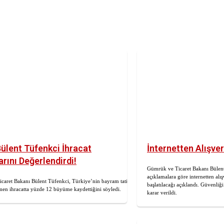
ülent Tüfenkci İhracat
İnternetten Alışver
rını Değerlendirdi!
Gümrük ve Ticaret Bakanı Bülent
açıklamalara göre internetten alı
aret Bakanı Bülent Tüfenkci, Türkiye’nin bayram tatili
başlatılacağı açıklandı. Güvenliğ
en ihracatta yüzde 12 büyüme kaydettiğini söyledi.
karar verildi.