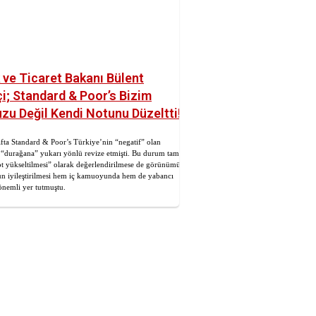
ve Ticaret Bakanı Bülent
i; Standard & Poor’s Bizim
u Değil Kendi Notunu Düzeltti!
fta Standard & Poor’s Türkiye’nin “negatif” olan
durağana” yukarı yönlü revize etmişti. Bu durum tam
ot yükseltilmesi” olarak değerlendirilmese de görünümün
un iyileştirilmesi hem iç kamuoyunda hem de yabancı
önemli yer tutmuştu.