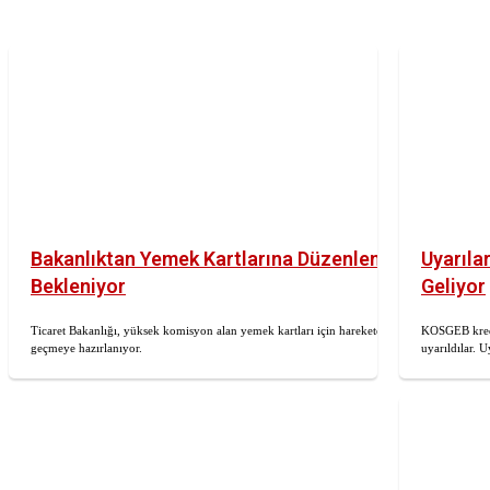
Bakanlıktan Yemek Kartlarına Düzenleme
Uyarıla
Bekleniyor
Geliyor
Ticaret Bakanlığı, yüksek komisyon alan yemek kartları için harekete
KOSGEB kredil
geçmeye hazırlanıyor.
uyarıldılar. 