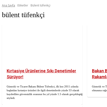
Ana Sayfa
Etiketler
Bülent tüfenkçi
bülent tüfenkçi
Kırtasiye Ürünlerine Sıkı Denetimler
Bakan B
Sürüyor!
Rakamla
Gümrük ve Ticaret Bakanı Bülent Tüfenkci, ilk kez 2011 yılında
Gümrük ve Tic
başlatılan kırtasiye ürünleri ile ilgili denetimlerde yüzde 53 olarak
olmasına rağm
kaydedilen güvensizlik oranının bu yıl yüzde 1.5 olarak gerçekleştiğini
söyledi.