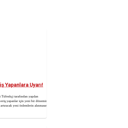
iş Yapanlara Uyarı!
 Tüfenkçi tarafından yapılan
şveriş yapanlar için yeni bir dönemin
i artıracak yeni önlemlerin alınmasına