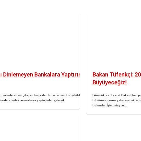
rı Dinlemeyen Bankalara Yaptırım
Bakan Tüfenkçi: 2
Büyüyeceğiz!
erinde sorun çıkaran bankalar bu sefer sert bir şekilde
Gümrük ve Ticaret Bakanı her şe
Uyarılara kulak asmazlarsa yaptırımlar gelecek.
büyüme oranını yakalayacaklarını
bulundu. İşte detaylar...