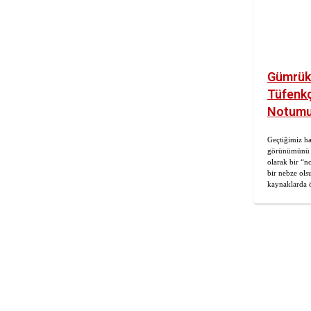
Gümrük 
Tüfenkç
Notumuz
Geçtiğimiz ha
görünümünü “
olarak bir “n
bir nebze ols
kaynaklarda 