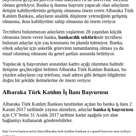
olması gerekiyor. Banka iş ilanına başvuru yapacak olan adayların
iletişim kabiliyetlerinin gelişmiş olmasına önem veren Albaraka Türk
Katılım Bankası, adayların analitik düşünme yeteneğinin gelişmiş
olmasına, ikna kabiliyetine sahip olmasına da önem veriyor.
Tecrübesi bulunmayan adayların yaşlarının 28 yaşından küçük
olmasına önem veren banka,
bankacılık sektörü
nde tecrübesi
bulunan adaylar için yaş konusunu ön planda tutmuyor. Banka,
erkek adaylar için askerlik görevinin tamamlanmış olması ya da
muaf olunmuş olmasını da genel şartları arasında belirtiyor.
Yapılacak iş başvuruları arasından kadro açığı olunması halinde
iletişime geçileceğini belirten Albaraka Türk Katılım Bankası, bu
yüzden adayların cep telefonu, mail adresi gibi iletişim bilgilerini
doğru bir şekilde iletmelerine de önem veriyor.
Albaraka Türk Katılım İş İlanı Başvurusu
Albaraka Türk Katılım Bankası tarafından açılan bu banka iş ilanı 2
Kasım 2017 tarihinde yayına alınırken, adaylar
banka iş başvurusu
için CV’lerini 31 Aralık 2017 tarihine kadar aşağıda yer alan
bağlantıyı kullanarak gönderebilirler.
http://www.kariyer.net/is-ilani/albaraka-turk-katilim-bankasi-a-s-genel-basvuru-tum-turkiye-