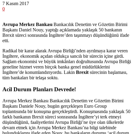
7 Kasım 2017
0
Avrupa Merkez Bankası
Bankacılık Denetim ve Gözetim Birimi
Başkanı Daniel Nouy, yaptığı açıklamada yaklaşık 50 bankanın
Brexit süreci sonrasında İngiltere’den taşınmayı düşündüğünü ifade
etti.
Radikal bir karar alarak Avrupa Birliği’nden ayrılmaya karar veren
İngiltere, ekonomik açıdan oldukça sancılı bir sürecin içine girdi.
Sağlam ekonomisi ve büyük imkânları doğrultusunda Avrupa Birliği
geneline hizmet veren birçok banka genel müdürlüklerini
İngiltere’de konumlandırıyordu. Lakin
Brexit
sürecinin başlaması,
tüm bankaları bir telaşa soktu.
Acil Durum Planları Devrede!
Avrupa Merkez Bankası Bankacılık Denetim ve Gözetim Birimi
Başkanı Daniele Nouy, bugün gerçekleşen Euro Group
toplantısında bir konuşma gerçekleştirdi. Konuşmasında yaklaşık 50
farklı bankanın Brexit süreci sonrasında İngiltere’yi terk etmeyi
düşündüğünü, faaliyetlerini Avrupa Birliği’ne üye olan ülkelerde
devam etmek için Avrupa Merkez Bankası’na bilgi talebinde
bulunduklarını ifade eden Nouy, bu bankaların durumu ‘acil durum