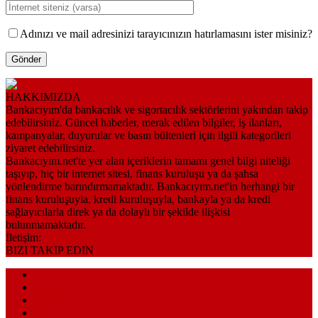
Adınızı ve mail adresinizi tarayıcınızın hatırlamasını ister misiniz?
HAKKIMIZDA
Bankacıyım'da bankacılık ve sigortacılık sektörlerini yakından takip
edebilirsiniz. Güncel haberler, merak edilen bilgiler, iş ilanları,
kampanyalar, duyurular ve basın bültenleri için ilgili kategorileri
ziyaret edebilirsiniz.
Bankacıyım.net'te yer alan içeriklerin tamamı genel bilgi niteliği
taşıyıp, hiç bir internet sitesi, finans kuruluşu ya da şahsa
yönlendirme barındırmamaktadır. Bankacıyım.net'in herhangi bir
finans kuruluşuyla, kredi kuruluşuyla, bankayla ya da kredi
sağlayıcılarla direk ya da dolaylı bir şekilde ilişkisi
bulunmamaktadır.
İletişim:
bilgi@bankaciyim.net
BIZI TAKIP EDIN
Anasayfa
Künye
Sitemap
İletişim