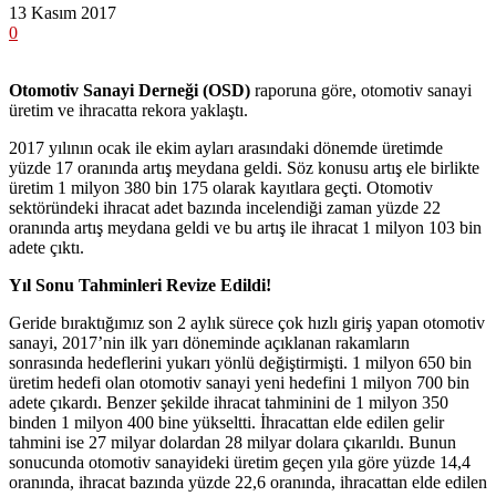
13 Kasım 2017
0
Otomotiv Sanayi Derneği (OSD)
raporuna göre, otomotiv sanayi
üretim ve ihracatta rekora yaklaştı.
2017 yılının ocak ile ekim ayları arasındaki dönemde üretimde
yüzde 17 oranında artış meydana geldi. Söz konusu artış ele birlikte
üretim 1 milyon 380 bin 175 olarak kayıtlara geçti. Otomotiv
sektöründeki ihracat adet bazında incelendiği zaman yüzde 22
oranında artış meydana geldi ve bu artış ile ihracat 1 milyon 103 bin
adete çıktı.
Yıl Sonu Tahminleri Revize Edildi!
Geride bıraktığımız son 2 aylık sürece çok hızlı giriş yapan otomotiv
sanayi, 2017’nin ilk yarı döneminde açıklanan rakamların
sonrasında hedeflerini yukarı yönlü değiştirmişti. 1 milyon 650 bin
üretim hedefi olan otomotiv sanayi yeni hedefini 1 milyon 700 bin
adete çıkardı. Benzer şekilde ihracat tahminini de 1 milyon 350
binden 1 milyon 400 bine yükseltti. İhracattan elde edilen gelir
tahmini ise 27 milyar dolardan 28 milyar dolara çıkarıldı. Bunun
sonucunda otomotiv sanayideki üretim geçen yıla göre yüzde 14,4
oranında, ihracat bazında yüzde 22,6 oranında, ihracattan elde edilen