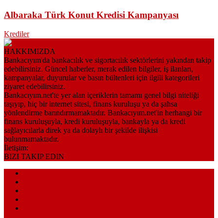
Albaraka Türk Konut Kredisi Kampanyası
Krediler
HAKKIMIZDA
Bankacıyım'da bankacılık ve sigortacılık sektörlerini yakından takip
edebilirsiniz. Güncel haberler, merak edilen bilgiler, iş ilanları,
kampanyalar, duyurular ve basın bültenleri için ilgili kategorileri
ziyaret edebilirsiniz.
Bankacıyım.net'te yer alan içeriklerin tamamı genel bilgi niteliği
taşıyıp, hiç bir internet sitesi, finans kuruluşu ya da şahsa
yönlendirme barındırmamaktadır. Bankacıyım.net'in herhangi bir
finans kuruluşuyla, kredi kuruluşuyla, bankayla ya da kredi
sağlayıcılarla direk ya da dolaylı bir şekilde ilişkisi
bulunmamaktadır.
İletişim:
bilgi@bankaciyim.net
BIZI TAKIP EDIN
Anasayfa
Künye
Sitemap
İletişim
Çerez Politikası