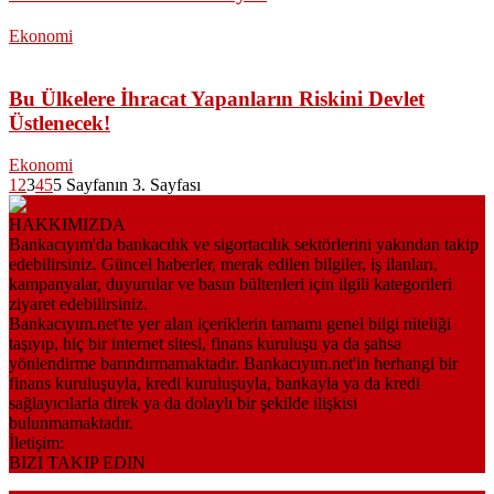
Ekonomi
Bu Ülkelere İhracat Yapanların Riskini Devlet
Üstlenecek!
Ekonomi
1
2
3
4
5
5 Sayfanın 3. Sayfası
HAKKIMIZDA
Bankacıyım'da bankacılık ve sigortacılık sektörlerini yakından takip
edebilirsiniz. Güncel haberler, merak edilen bilgiler, iş ilanları,
kampanyalar, duyurular ve basın bültenleri için ilgili kategorileri
ziyaret edebilirsiniz.
Bankacıyım.net'te yer alan içeriklerin tamamı genel bilgi niteliği
taşıyıp, hiç bir internet sitesi, finans kuruluşu ya da şahsa
yönlendirme barındırmamaktadır. Bankacıyım.net'in herhangi bir
finans kuruluşuyla, kredi kuruluşuyla, bankayla ya da kredi
sağlayıcılarla direk ya da dolaylı bir şekilde ilişkisi
bulunmamaktadır.
İletişim:
bilgi@bankaciyim.net
BIZI TAKIP EDIN